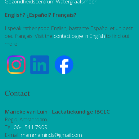
Gezondheidscentrum Watergraafsmeer
.
English? ¿Español? Français?
I speak rather good English, bastante Español et un petit
peu français. Visit the
contact page in English
to find out
more.
Contact
Marieke van Luin -
Lactatiekundige IBCLC
Regio: Amsterdam
Tel:
06-1541 7909
E-mail:
mammaminds@gmail.com