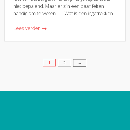
niet bepalend. Maar er zijn een paar feiten
handig om te weten… . Wat is een ingetrokken...
Lees verder
1
2
Berichten
→
paginering