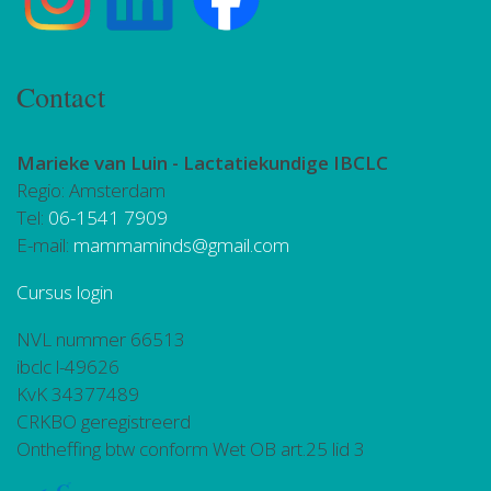
Contact
Marieke van Luin -
Lactatiekundige IBCLC
Regio: Amsterdam
Tel:
06-1541 7909
E-mail:
mammaminds@gmail.com
Cursus login
NVL nummer 66513
ibclc l-49626
KvK 34377489
CRKBO geregistreerd
Ontheffing btw conform Wet OB art.25 lid 3