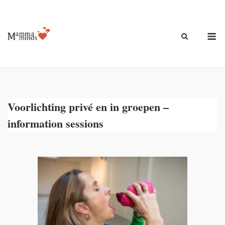
Ga
naar
de
M
inhoud
Voorlichting privé en in groepen –
information sessions