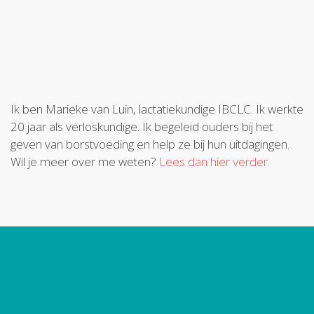
Ik ben Marieke van Luin, lactatiekundige IBCLC. Ik werkte
20 jaar als verloskundige. Ik begeleid ouders bij het
geven van borstvoeding en help ze bij hun uitdagingen.
Wil je meer over me weten?
Lees dan hier verder.