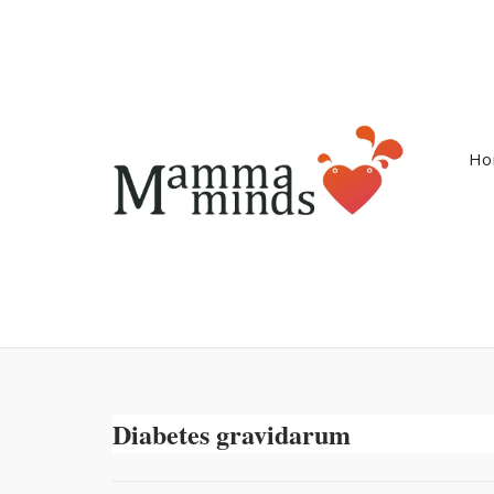
Ga
naar
de
inhoud
Ho
Diabetes gravidarum