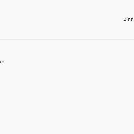
Binn
uin