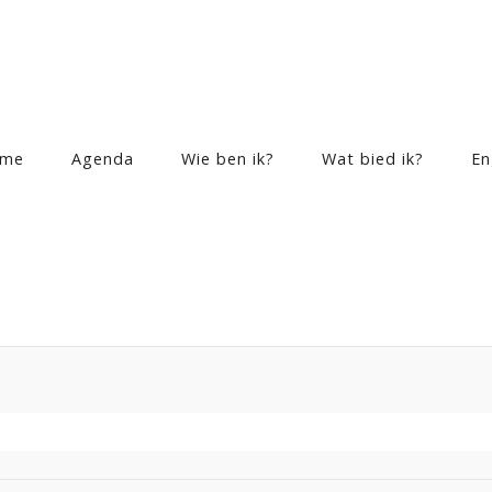
me
Agenda
Wie ben ik?
Wat bied ik?
En