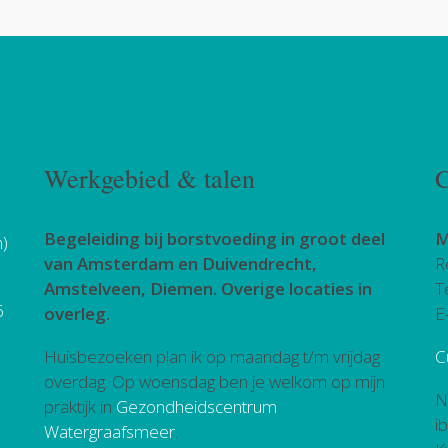
Werkgebied & talen
C
Begeleiding bij borstvoeding in groot deel
M
h)
van Amsterdam en Duivendrecht,
R
Amstelveen, Diemen. Overige locaties in
T
6
overleg.
E
Huisbezoeken plan ik op maandag t/m vrijdag
C
overdag. Op woensdag ben je welkom op mijn
N
praktijk in
Gezondheidscentrum
i
Watergraafsmeer
.