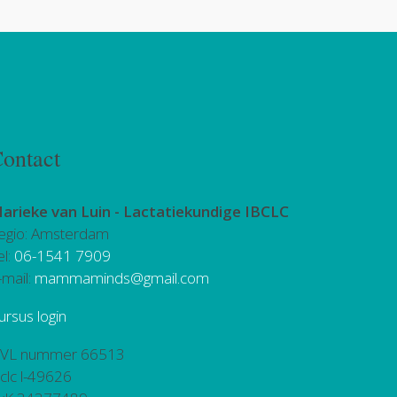
ontact
arieke van Luin -
Lactatiekundige IBCLC
egio: Amsterdam
el:
06-1541 7909
-mail:
mammaminds@gmail.com
ursus login
VL nummer 66513
bclc l-49626