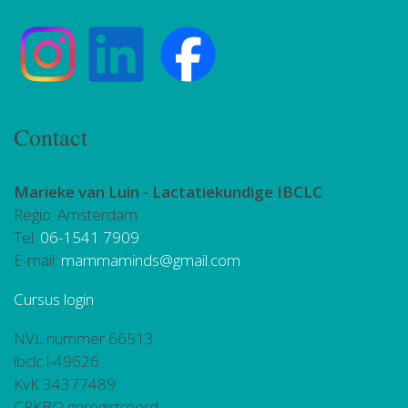
Contact
Marieke van Luin -
Lactatiekundige IBCLC
Regio: Amsterdam
Tel:
06-1541 7909
E-mail:
mammaminds@gmail.com
Cursus login
NVL nummer 66513
ibclc l-49626
KvK 34377489
CRKBO geregistreerd