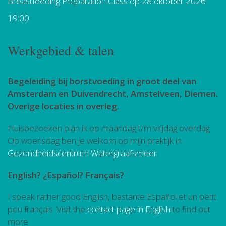
Breastfeeding Preparation Class
op 28 oktober 2026
19:00
Werkgebied & talen
Begeleiding bij borstvoeding in groot deel van
Amsterdam en Duivendrecht, Amstelveen, Diemen.
Overige locaties in overleg.
Huisbezoeken plan ik op maandag t/m vrijdag overdag.
Op woensdag ben je welkom op mijn praktijk in
Gezondheidscentrum Watergraafsmeer
.
English? ¿Español? Français?
I speak rather good English, bastante Español et un petit
peu français. Visit the
contact page in English
to find out
more.