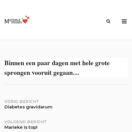
Ga
naar
de
M
inhoud
Binnen een paar dagen met hele grote
sprongen vooruit gegaan…
Bericht
VORIG BERICHT
Diabetes gravidarum
navigatie
VOLGEND BERICHT
Marieke is top!