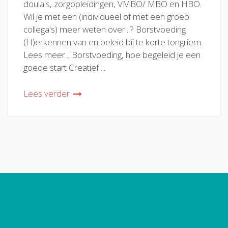
doula's, zorgopleidingen, VMBO/ MBO en HBO.
Wil je met een (individueel of met een groep
collega's) meer weten over...? Borstvoeding
(H)erkennen van en beleid bij te korte tongriem.
Lees meer... Borstvoeding, hoe begeleid je een
goede start Creatief ...
Lees verder