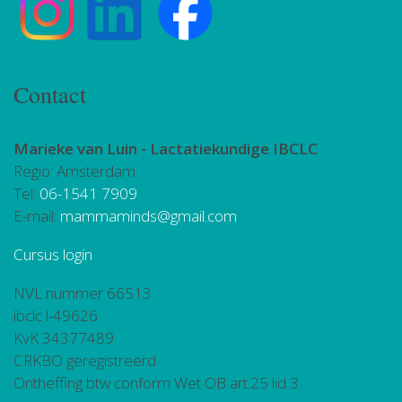
Contact
Marieke van Luin -
Lactatiekundige IBCLC
Regio: Amsterdam
Tel:
06-1541 7909
E-mail:
mammaminds@gmail.com
Cursus login
NVL nummer 66513
ibclc l-49626
KvK 34377489
CRKBO geregistreerd
Ontheffing btw conform Wet OB art.25 lid 3