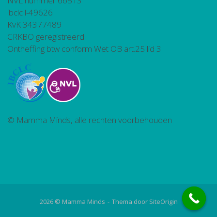
NVL nummer 66513
ibclc l-49626
KvK 34377489
CRKBO geregistreerd
Ontheffing btw conform Wet OB art.25 lid 3
© Mamma Minds, alle rechten voorbehouden
2026 © Mamma Minds
Thema door
SiteOrigin