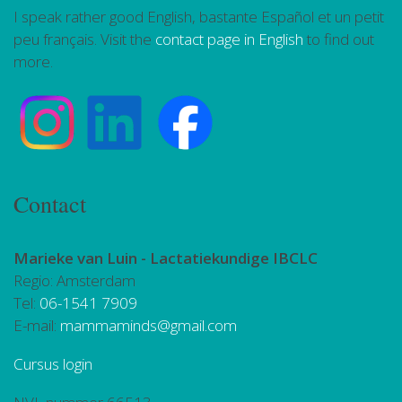
I speak rather good English, bastante Español et un petit
peu français. Visit the
contact page in English
to find out
more.
Contact
Marieke van Luin -
Lactatiekundige IBCLC
Regio: Amsterdam
Tel:
06-1541 7909
E-mail:
mammaminds@gmail.com
Cursus login