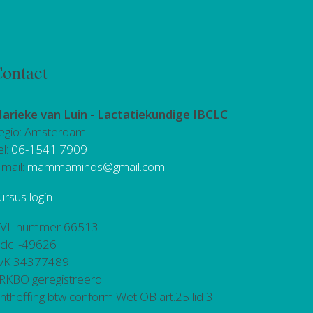
ontact
arieke van Luin -
Lactatiekundige IBCLC
egio: Amsterdam
el:
06-1541 7909
-mail:
mammaminds@gmail.com
ursus login
VL nummer 66513
bclc l-49626
vK 34377489
RKBO geregistreerd
ntheffing btw conform Wet OB art.25 lid 3