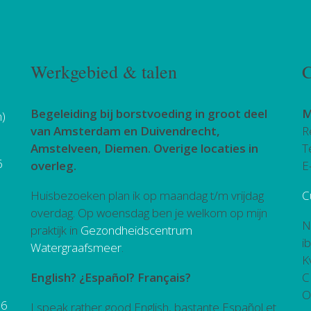
Werkgebied & talen
C
Begeleiding bij borstvoeding in groot deel
M
h)
van Amsterdam en Duivendrecht,
R
Amstelveen, Diemen. Overige locaties in
T
6
overleg.
E
Huisbezoeken plan ik op maandag t/m vrijdag
C
overdag. Op woensdag ben je welkom op mijn
N
praktijk in
Gezondheidscentrum
i
Watergraafsmeer
.
K
English? ¿Español? Français?
C
O
26
I speak rather good English, bastante Español et