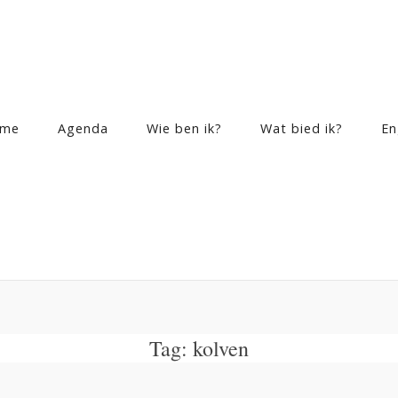
me
Agenda
Wie ben ik?
Wat bied ik?
En
Tag:
kolven