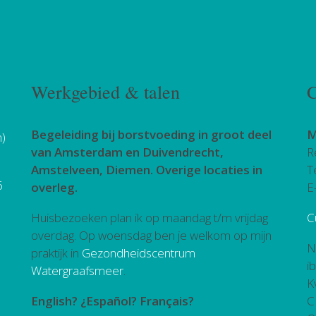
Werkgebied & talen
C
Begeleiding bij borstvoeding in groot deel
M
h)
van Amsterdam en Duivendrecht,
R
Amstelveen, Diemen. Overige locaties in
T
6
overleg.
E
Huisbezoeken plan ik op maandag t/m vrijdag
C
overdag. Op woensdag ben je welkom op mijn
N
praktijk in
Gezondheidscentrum
i
Watergraafsmeer
.
K
English? ¿Español? Français?
C