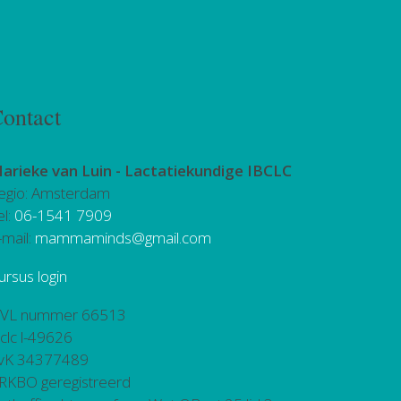
ontact
arieke van Luin -
Lactatiekundige IBCLC
egio: Amsterdam
el:
06-1541 7909
-mail:
mammaminds@gmail.com
ursus login
VL nummer 66513
bclc l-49626
vK 34377489
RKBO geregistreerd