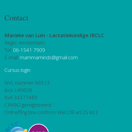
Contact
Marieke van Luin -
Lactatiekundige IBCLC
Regio: Amsterdam
Tel:
06-1541 7909
E-mail:
mammaminds@gmail.com
Cursus login
NVL nummer 66513
ibclc l-49626
KvK 34377489
CRKBO geregistreerd
Ontheffing btw conform Wet OB art.25 lid 3