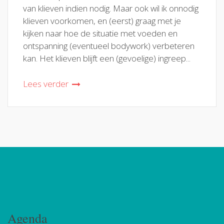
van klieven indien nodig. Maar ook wil ik onnodig
klieven voorkomen, en (eerst) graag met je
kijken naar hoe de situatie met voeden en
ontspanning (eventueel bodywork) verbeteren
kan. Het klieven blijft een (gevoelige) ingreep...
Lees verder
Agenda