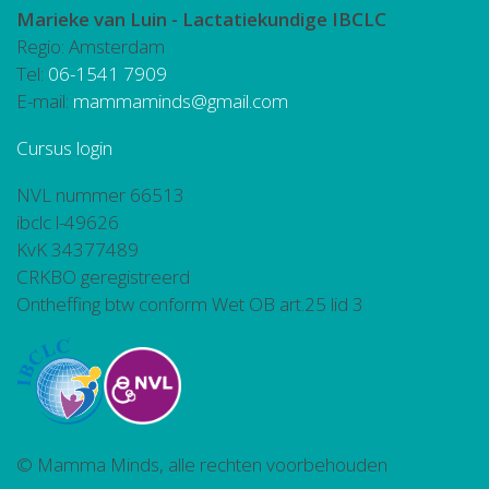
Marieke van Luin -
Lactatiekundige IBCLC
Regio: Amsterdam
Tel:
06-1541 7909
E-mail:
mammaminds@gmail.com
Cursus login
NVL nummer 66513
ibclc l-49626
KvK 34377489
CRKBO geregistreerd
Ontheffing btw conform Wet OB art.25 lid 3
© Mamma Minds, alle rechten voorbehouden