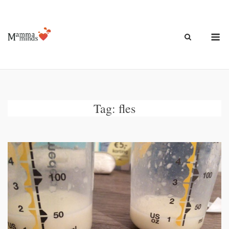
Ga
naar
de
M
inhoud
Tag:
fles