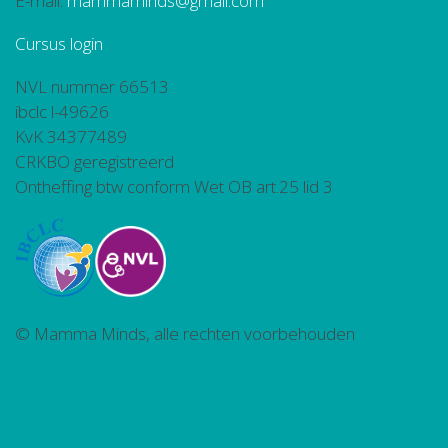
E-mail:
mammaminds@gmail.com
Cursus login
NVL nummer 66513
ibclc l-49626
KvK 34377489
CRKBO geregistreerd
Ontheffing btw conform Wet OB art.25 lid 3
© Mamma Minds, alle rechten voorbehouden