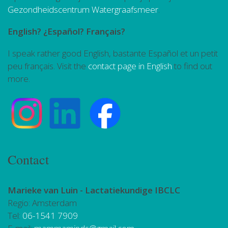
Gezondheidscentrum Watergraafsmeer
.
English? ¿Español? Français?
I speak rather good English, bastante Español et un petit
peu français. Visit the
contact page in English
to find out
more.
Contact
Marieke van Luin -
Lactatiekundige IBCLC
Regio: Amsterdam
Tel:
06-1541 7909