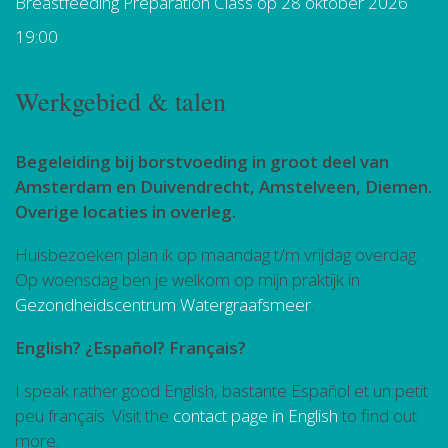
Breastfeeding Preparation Class
op 28 oktober 2026
19:00
Werkgebied & talen
Begeleiding bij borstvoeding in groot deel van
Amsterdam en Duivendrecht, Amstelveen, Diemen.
Overige locaties in overleg.
Huisbezoeken plan ik op maandag t/m vrijdag overdag.
Op woensdag ben je welkom op mijn praktijk in
Gezondheidscentrum Watergraafsmeer
.
English? ¿Español? Français?
I speak rather good English, bastante Español et un petit
peu français. Visit the
contact page in English
to find out
more.