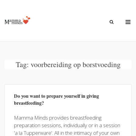
Ga
naar
de
M
inhoud
Tag:
voorbereiding op borstvoeding
Do you want to prepare yourself in giving
breastfeeding?
Mamma Minds provides breastfeeding
preparation sessions, individually or in a session
'a la Tupperware'. All in the intimacy of your own