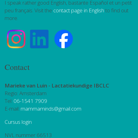
I speak rather good English, bastante Español et un petit
peu français. Visit the
contact page in English
to find out
more.
Contact
Marieke van Luin -
Lactatiekundige IBCLC
Regio: Amsterdam
Tel:
06-1541 7909
E-mail:
mammaminds@gmail.com
Cursus login
NVL nummer 66513