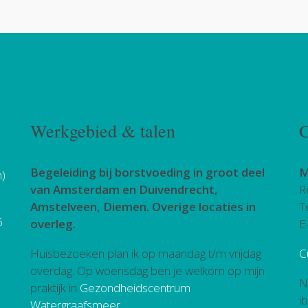
Werkgebied & talen
C
Begeleiding bij borstvoeding in groot deel
M
h)
van Amsterdam en Duivendrecht,
R
Amstelveen, Diemen. Overige locaties in
T
6
overleg.
E
Huisbezoeken plan ik op maandag t/m vrijdag
C
overdag. Op woensdag ben je welkom op mijn
N
praktijk in
Gezondheidscentrum
i
Watergraafsmeer
.