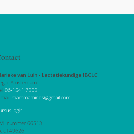
ontact
arieke van Luin -
Lactatiekundige IBCLC
egio: Amsterdam
el:
06-1541 7909
-mail:
mammaminds@gmail.com
ursus login
VL nummer 66513
bclc l-49626