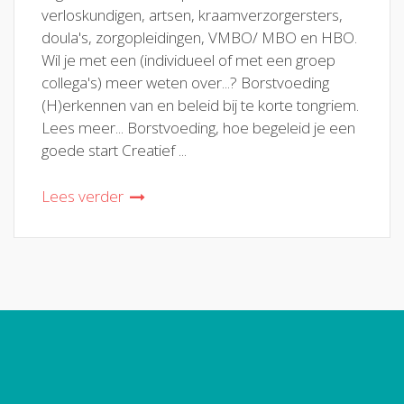
verloskundigen, artsen, kraamverzorgersters,
doula's, zorgopleidingen, VMBO/ MBO en HBO.
Wil je met een (individueel of met een groep
collega's) meer weten over...? Borstvoeding
(H)erkennen van en beleid bij te korte tongriem.
Lees meer... Borstvoeding, hoe begeleid je een
goede start Creatief ...
Lees verder