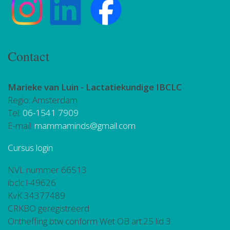
Contact
Marieke van Luin -
Lactatiekundige IBCLC
Regio: Amsterdam
Tel:
06-1541 7909
E-mail:
mammaminds@gmail.com
Cursus login
NVL nummer 66513
ibclc l-49626
KvK 34377489
CRKBO geregistreerd
Ontheffing btw conform Wet OB art.25 lid 3