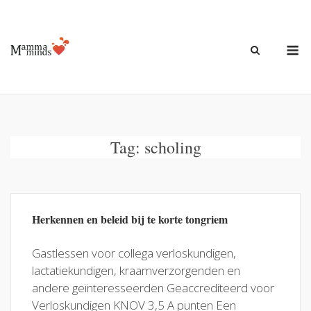
Ga
naar
de
M
inhoud
Tag:
scholing
Herkennen en beleid bij te korte tongriem
Gastlessen voor collega verloskundigen,
lactatiekundigen, kraamverzorgenden en
andere geïnteresseerden Geaccrediteerd voor
Verloskundigen KNOV 3,5 A punten Een