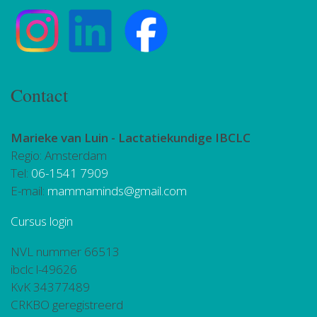
Contact
Marieke van Luin -
Lactatiekundige IBCLC
Regio: Amsterdam
Tel:
06-1541 7909
E-mail:
mammaminds@gmail.com
Cursus login
NVL nummer 66513
ibclc l-49626
KvK 34377489
CRKBO geregistreerd