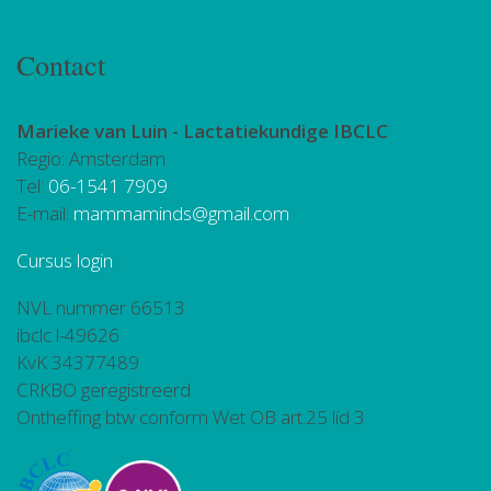
Contact
Marieke van Luin -
Lactatiekundige IBCLC
Regio: Amsterdam
Tel:
06-1541 7909
E-mail:
mammaminds@gmail.com
Cursus login
NVL nummer 66513
ibclc l-49626
KvK 34377489
CRKBO geregistreerd
Ontheffing btw conform Wet OB art.25 lid 3