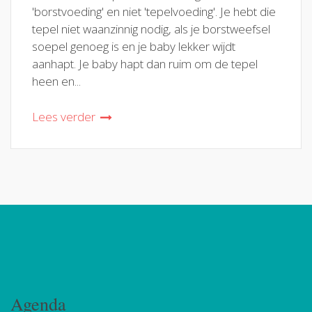
'borstvoeding' en niet 'tepelvoeding'. Je hebt die
tepel niet waanzinnig nodig, als je borstweefsel
soepel genoeg is en je baby lekker wijdt
aanhapt. Je baby hapt dan ruim om de tepel
heen en...
Lees verder
Agenda