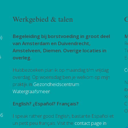
Werkgebied & talen
C
Begeleiding bij borstvoeding in groot deel
M
h)
van Amsterdam en Duivendrecht,
R
Amstelveen, Diemen. Overige locaties in
T
6
overleg.
E
Huisbezoeken plan ik op maandag t/m vrijdag
C
overdag. Op woensdag ben je welkom op mijn
N
praktijk in
Gezondheidscentrum
i
Watergraafsmeer
.
K
English? ¿Español? Français?
C
O
26
I speak rather good English, bastante Español et
un petit peu français. Visit the
contact page in