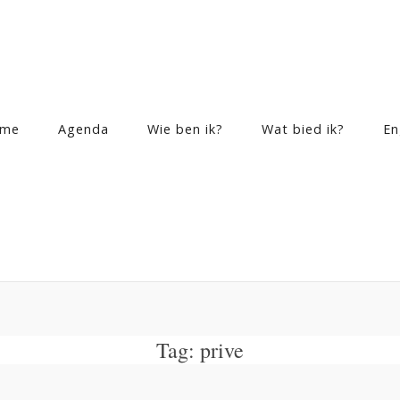
me
Agenda
Wie ben ik?
Wat bied ik?
En
Tag:
prive