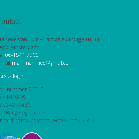
ontact
arieke van Luin -
Lactatiekundige IBCLC
egio: Amsterdam
el:
06-1541 7909
-mail:
mammaminds@gmail.com
ursus login
VL nummer 66513
bclc l-49626
vK 34377489
RKBO geregistreerd
ntheffing btw conform Wet OB art.25 lid 3