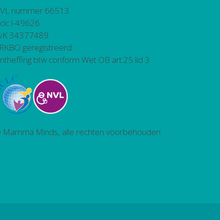
VL nummer 66513
bclc l-49626
vK 34377489
RKBO geregistreerd
ntheffing btw conform Wet OB art.25 lid 3
 Mamma Minds, alle rechten voorbehouden