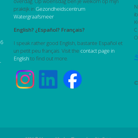
overdag. Op woensdag ben je welkom op mijn
N
praktijk in
Gezondheidscentrum
i
Watergraafsmeer
.
K
English? ¿Español? Français?
C
O
26
I speak rather good English, bastante Español et
un petit peu français. Visit the
contact page in
English
to find out more.
r
©