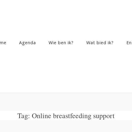
me
Agenda
Wie ben ik?
Wat bied ik?
En
Tag:
Online breastfeeding support