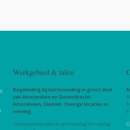
Werkgebied & talen
C
Begeleiding bij borstvoeding in groot deel
M
h)
van Amsterdam en Duivendrecht,
R
Amstelveen, Diemen. Overige locaties in
T
6
overleg.
E
Huisbezoeken plan ik op maandag t/m vrijdag
C