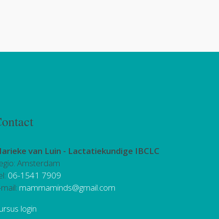
ontact
arieke van Luin -
Lactatiekundige IBCLC
egio: Amsterdam
el:
06-1541 7909
-mail:
mammaminds@gmail.com
ursus login