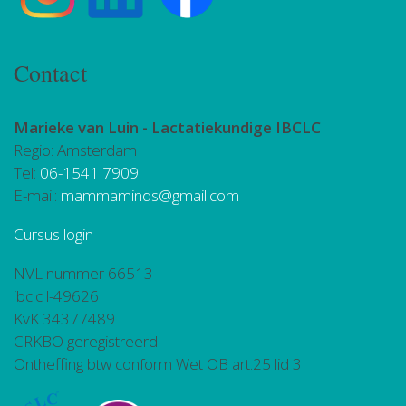
Contact
Marieke van Luin -
Lactatiekundige IBCLC
Regio: Amsterdam
Tel:
06-1541 7909
E-mail:
mammaminds@gmail.com
Cursus login
NVL nummer 66513
ibclc l-49626
KvK 34377489
CRKBO geregistreerd
Ontheffing btw conform Wet OB art.25 lid 3