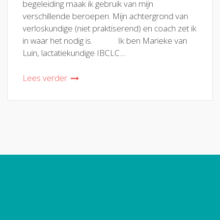
begeleiding maak ik gebruik van mijn
verschillende beroepen. Mijn achtergrond van
verloskundige (niet praktiserend) en coach zet ik
in waar het nodig is. Ik ben Marieke van
Luin, lactatiekundige IBCLC....
Lees verder