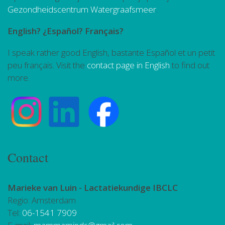
Gezondheidscentrum Watergraafsmeer
.
English? ¿Español? Français?
I speak rather good English, bastante Español et un petit
peu français. Visit the
contact page in English
to find out
more.
Contact
Marieke van Luin -
Lactatiekundige IBCLC
Regio: Amsterdam
Tel:
06-1541 7909