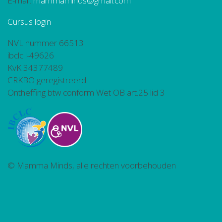
E-mail:
mammaminds@gmail.com
Cursus login
NVL nummer 66513
ibclc l-49626
KvK 34377489
CRKBO geregistreerd
Ontheffing btw conform Wet OB art.25 lid 3
© Mamma Minds, alle rechten voorbehouden