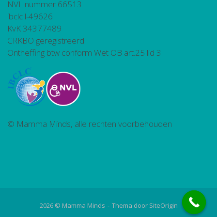
NVL nummer 66513
ibclc l-49626
KvK 34377489
CRKBO geregistreerd
Ontheffing btw conform Wet OB art.25 lid 3
© Mamma Minds, alle rechten voorbehouden
2026 © Mamma Minds
Thema door
SiteOrigin