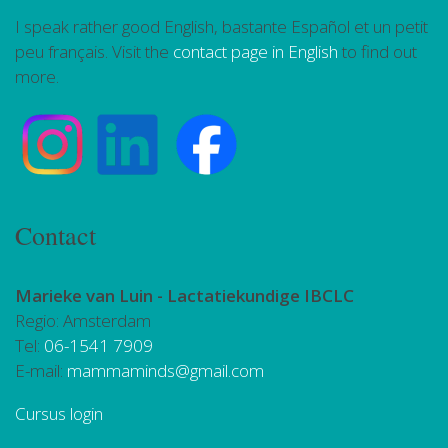
I speak rather good English, bastante Español et un petit
peu français. Visit the
contact page in English
to find out
more.
Contact
Marieke van Luin -
Lactatiekundige IBCLC
Regio: Amsterdam
Tel:
06-1541 7909
E-mail:
mammaminds@gmail.com
Cursus login