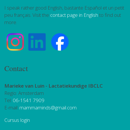
I speak rather good English, bastante Español et un petit
peu français. Visit the
contact page in English
to find out
more.
Contact
Marieke van Luin -
Lactatiekundige IBCLC
Regio: Amsterdam
Tel:
06-1541 7909
E-mail:
mammaminds@gmail.com
Cursus login