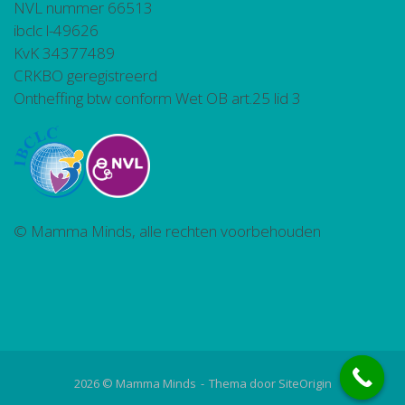
NVL nummer 66513
ibclc l-49626
KvK 34377489
CRKBO geregistreerd
Ontheffing btw conform Wet OB art.25 lid 3
© Mamma Minds, alle rechten voorbehouden
2026 © Mamma Minds
Thema door
SiteOrigin