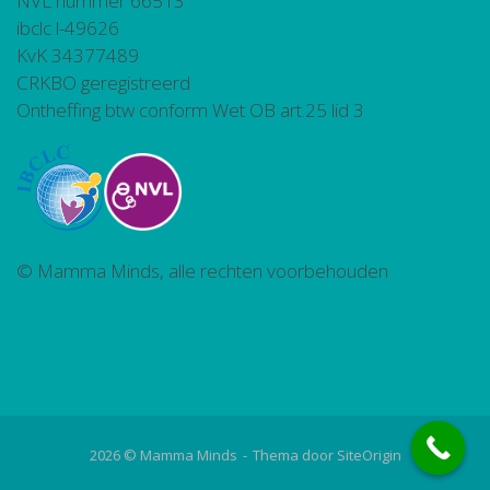
NVL nummer 66513
ibclc l-49626
KvK 34377489
CRKBO geregistreerd
Ontheffing btw conform Wet OB art.25 lid 3
© Mamma Minds, alle rechten voorbehouden
2026 © Mamma Minds
Thema door
SiteOrigin