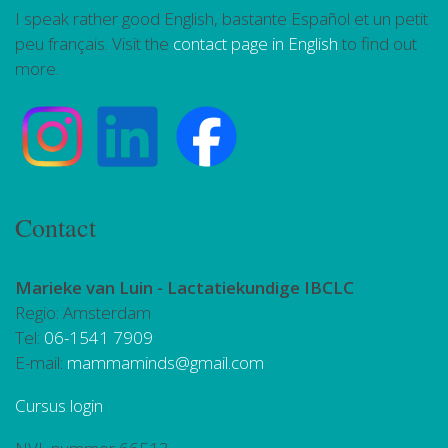
I speak rather good English, bastante Español et un petit
peu français. Visit the
contact page in English
to find out
more.
Contact
Marieke van Luin -
Lactatiekundige IBCLC
Regio: Amsterdam
Tel:
06-1541 7909
E-mail:
mammaminds@gmail.com
Cursus login