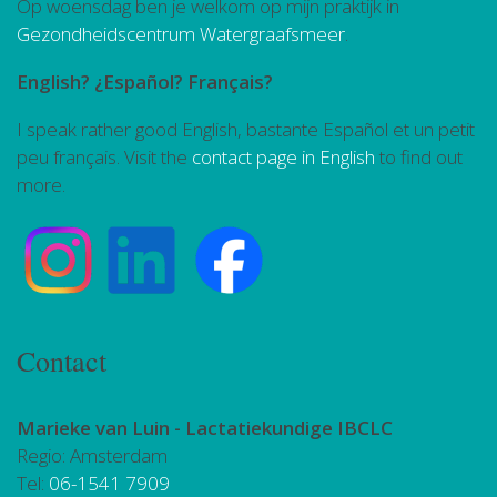
Op woensdag ben je welkom op mijn praktijk in
Gezondheidscentrum Watergraafsmeer
.
English? ¿Español? Français?
I speak rather good English, bastante Español et un petit
peu français. Visit the
contact page in English
to find out
more.
Contact
Marieke van Luin -
Lactatiekundige IBCLC
Regio: Amsterdam
Tel:
06-1541 7909