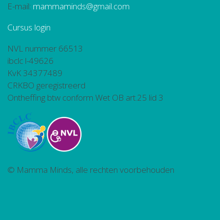
E-mail:
mammaminds@gmail.com
Cursus login
NVL nummer 66513
ibclc l-49626
KvK 34377489
CRKBO geregistreerd
Ontheffing btw conform Wet OB art.25 lid 3
© Mamma Minds, alle rechten voorbehouden