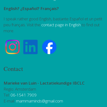
English? ¿Español? Français?
I speak rather good English, bastante Español et un petit
peu français. Visit the
contact page in English
to find out
more.
Contact
Marieke van Luin -
Lactatiekundige IBCLC
Regio: Amsterdam
Tel:
06-1541 7909
E-mail:
mammaminds@gmail.com