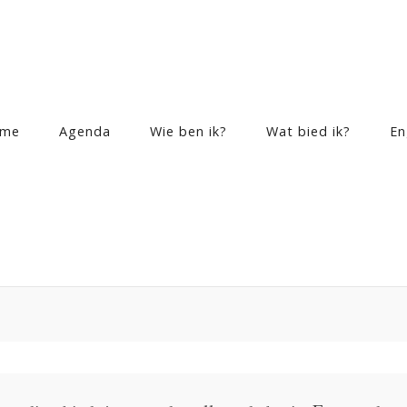
me
Agenda
Wie ben ik?
Wat bied ik?
En