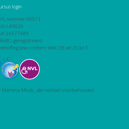
ursus login
VL nummer 66513
bclc l-49626
vK 34377489
RKBO geregistreerd
ntheffing btw conform Wet OB art.25 lid 3
 Mamma Minds, alle rechten voorbehouden