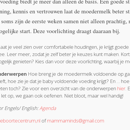
voeding biedt je meer dan alleen de basis. Een goede s
ing, kennis en vertrouwen laat de moedermelk beter st
n soms zijn de eerste weken samen niet alleen prachtig,
elijke start. Deze voorlichting draagt daaraan bij.
 laat je veel zien over comfortabele houdingen, je krijgt goede 
e. Leer meer, zodat je zelf beter je keuzes kunt maken. Kort
gelijk genieten? Kies dan voor deze voorlichting, waarbij je m
nderwerpen
Hoe breng je de moedermelk voldoende op gang
eft, hoe zie je dat je baby voldoende voeding krijgt? En … hoe
ten toch? Zie voor een overzicht van de onderwerpen
hier
. 
 let op, we gaan ook oefenen. Niet bloot, maar wel handig!
or Engels/ English:
Agenda
geboortecentrum,nl
of
mammaminds@gmail.com