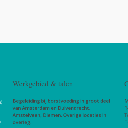
Werkgebied & talen
C
Begeleiding bij borstvoeding in groot deel
M
h)
van Amsterdam en Duivendrecht,
R
Amstelveen, Diemen. Overige locaties in
T
6
overleg.
E