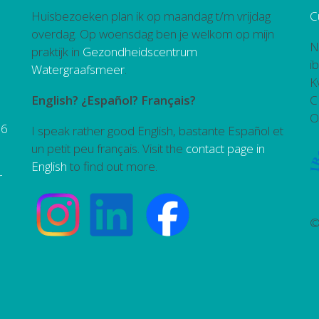
Huisbezoeken plan ik op maandag t/m vrijdag
C
overdag. Op woensdag ben je welkom op mijn
N
praktijk in
Gezondheidscentrum
i
Watergraafsmeer
.
K
English? ¿Español? Français?
C
O
26
I speak rather good English, bastante Español et
un petit peu français. Visit the
contact page in
English
to find out more.
r
©