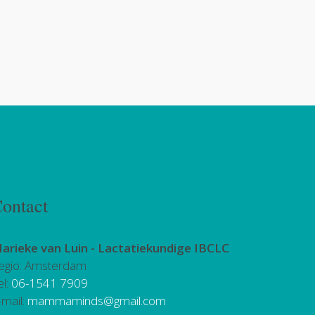
ontact
arieke van Luin -
Lactatiekundige IBCLC
egio: Amsterdam
el:
06-1541 7909
-mail:
mammaminds@gmail.com