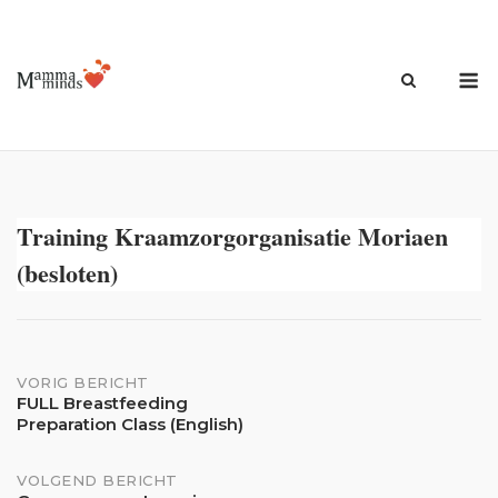
Ga
naar
de
M
inhoud
Training Kraamzorgorganisatie Moriaen
(besloten)
Bericht
VORIG BERICHT
FULL Breastfeeding
Preparation Class (English)
navigatie
VOLGEND BERICHT