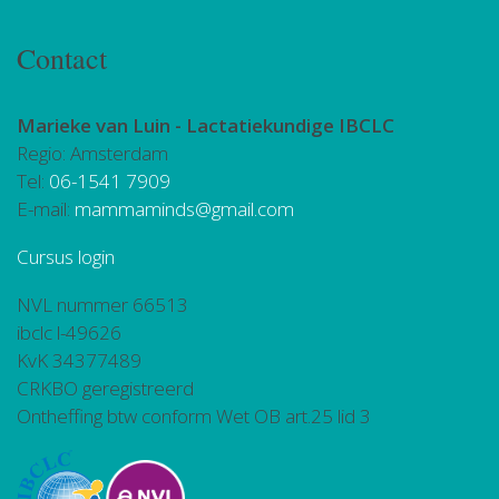
Contact
Marieke van Luin -
Lactatiekundige IBCLC
Regio: Amsterdam
Tel:
06-1541 7909
E-mail:
mammaminds@gmail.com
Cursus login
NVL nummer 66513
ibclc l-49626
KvK 34377489
CRKBO geregistreerd
Ontheffing btw conform Wet OB art.25 lid 3