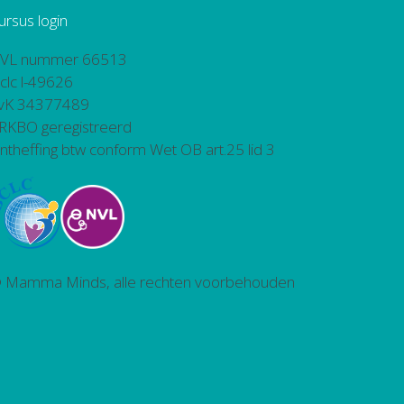
ursus login
VL nummer 66513
bclc l-49626
vK 34377489
RKBO geregistreerd
ntheffing btw conform Wet OB art.25 lid 3
 Mamma Minds, alle rechten voorbehouden