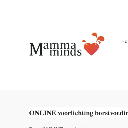
Ga
naar
de
inhoud
Ho
ONLINE voorlichting borstvoedi