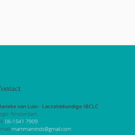
ontact
arieke van Luin -
Lactatiekundige IBCLC
egio: Amsterdam
el:
06-1541 7909
-mail:
mammaminds@gmail.com