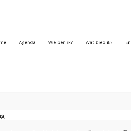
me
Agenda
Wie ben ik?
Wat bied ik?
En
ng