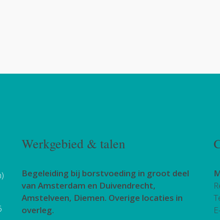
Werkgebied & talen
C
Begeleiding bij borstvoeding in groot deel
M
h)
van Amsterdam en Duivendrecht,
R
Amstelveen, Diemen. Overige locaties in
T
6
overleg.
E