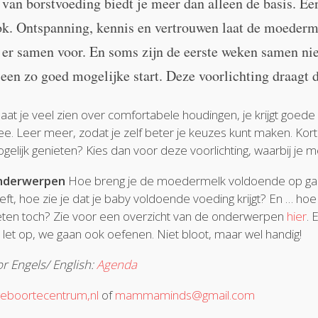
an borstvoeding biedt je meer dan alleen de basis. Ee
ok. Ontspanning, kennis en vertrouwen laat de moederm
e er samen voor. En soms zijn de eerste weken samen niet
en zo goed mogelijke start. Deze voorlichting draagt d
 laat je veel zien over comfortabele houdingen, je krijgt goede 
e. Leer meer, zodat je zelf beter je keuzes kunt maken. Kort
gelijk genieten? Kies dan voor deze voorlichting, waarbij je m
nderwerpen
Hoe breng je de moedermelk voldoende op gang
eft, hoe zie je dat je baby voldoende voeding krijgt? En … hoe
ten toch? Zie voor een overzicht van de onderwerpen
hier
. 
 let op, we gaan ook oefenen. Niet bloot, maar wel handig!
or Engels/ English:
Agenda
geboortecentrum,nl
of
mammaminds@gmail.com