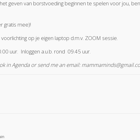
t geven van borstvoeding beginnen te spelen voor jou, ben je 
r gratis mee)!
 voorlichting op je eigen laptop d.m.v. ZOOM sessie.
00 uur. Inloggen a.u.b. rond 09.45 uur.
! Look in Agenda or send me an email: mammaminds@gmail.c
uin