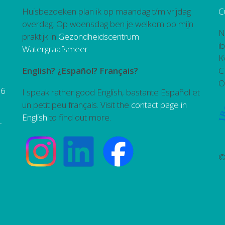
Huisbezoeken plan ik op maandag t/m vrijdag
C
overdag. Op woensdag ben je welkom op mijn
N
praktijk in
Gezondheidscentrum
i
Watergraafsmeer
.
K
English? ¿Español? Français?
C
O
26
I speak rather good English, bastante Español et
un petit peu français. Visit the
contact page in
English
to find out more.
r
©