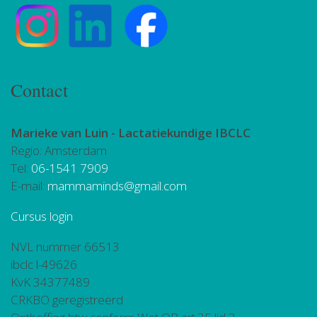
Contact
Marieke van Luin -
Lactatiekundige IBCLC
Regio: Amsterdam
Tel:
06-1541 7909
E-mail:
mammaminds@gmail.com
Cursus login
NVL nummer 66513
ibclc l-49626
KvK 34377489
CRKBO geregistreerd