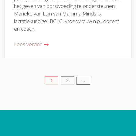
het geven van borstvoeding te ondersteunen.
Marieke van Luin van Mamma Minds is
lactatiekundige IBCLC, vroedvrouw n.p., docent
en coach.
Lees verder
1
2
Berichten
→
paginering