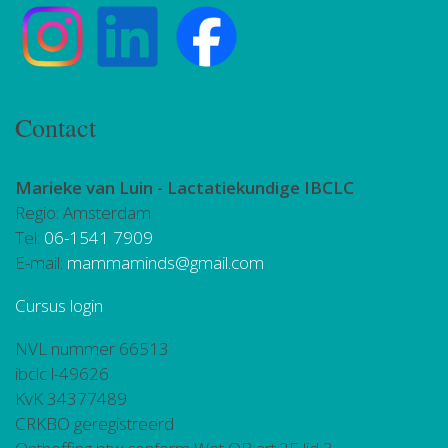
Contact
Marieke van Luin -
Lactatiekundige IBCLC
Regio: Amsterdam
Tel:
06-1541 7909
E-mail:
mammaminds@gmail.com
Cursus login
NVL nummer 66513
ibclc l-49626
KvK 34377489
CRKBO geregistreerd