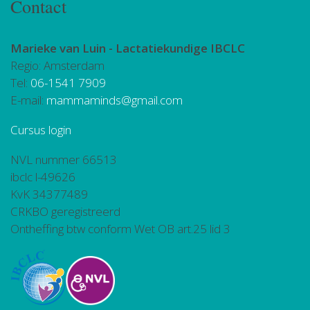
Contact
Marieke van Luin -
Lactatiekundige IBCLC
Regio: Amsterdam
Tel:
06-1541 7909
E-mail:
mammaminds@gmail.com
Cursus login
NVL nummer 66513
ibclc l-49626
KvK 34377489
CRKBO geregistreerd
Ontheffing btw conform Wet OB art.25 lid 3