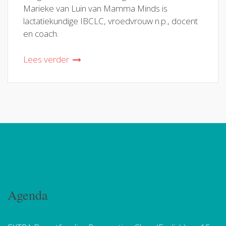
Marieke van Luin van Mamma Minds is
lactatiekundige IBCLC, vroedvrouw n.p., docent
en coach.
Lees verder
Agenda