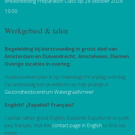
Breastfeeding Preparation Class
op 28 oktober 2026
19:00
Werkgebied & talen
Begeleiding bij borstvoeding in groot deel van
Amsterdam en Duivendrecht, Amstelveen, Diemen.
Overige locaties in overleg.
Huisbezoeken plan ik op maandag t/m vrijdag overdag.
Op woensdag ben je welkom op mijn praktijk in
Gezondheidscentrum Watergraafsmeer
.
English? ¿Español? Français?
I speak rather good English, bastante Español et un petit
peu français. Visit the
contact page in English
to find out
more.