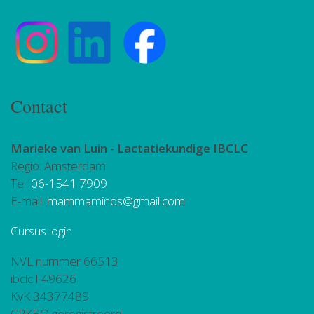
Contact
Marieke van Luin -
Lactatiekundige IBCLC
Regio: Amsterdam
Tel:
06-1541 7909
E-mail:
mammaminds@gmail.com
Cursus login
NVL nummer 66513
ibclc l-49626
KvK 34377489
CRKBO geregistreerd