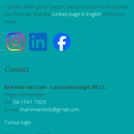
I speak rather good English, bastante Español et un petit
peu français. Visit the
contact page in English
to find out
more.
Contact
Marieke van Luin -
Lactatiekundige IBCLC
Regio: Amsterdam
Tel:
06-1541 7909
E-mail:
mammaminds@gmail.com
Cursus login