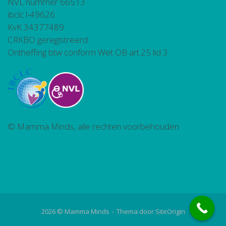
NVL nummer 66513
ibclc l-49626
KvK 34377489
CRKBO geregistreerd
Ontheffing btw conform Wet OB art.25 lid 3
© Mamma Minds, alle rechten voorbehouden
2026 © Mamma Minds
Thema door
SiteOrigin